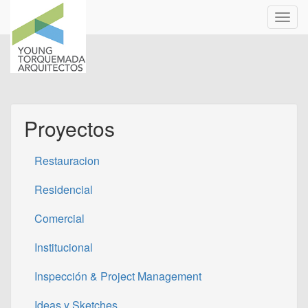
Pasar
Toggl
al
navig
contenido
principal
Proyectos
Restauracion
Residencial
Comercial
Institucional
Inspección & Project Management
Ideas y Sketches