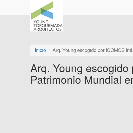
Pasar
al
contenido
principal
Inicio
Arq. Young escogido por ICOMOS Intl. 
Arq. Young escogido p
Patrimonio Mundial e